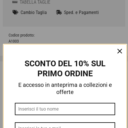
TABELLA TAGLIE
Cambio Taglia
Sped. e Pagamenti
A1003
SCONTO DEL 10% SUL
PRIMO ORDINE
Recensioni Clienti
E accesso in anteprima a collezioni e
4.50 su 5
offerte
Basato su 2 recensioni
1
1
0
0