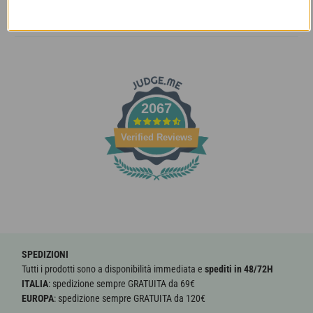
SCALDACOLLO MAGIC TUBE
2067
Verified Reviews
SPEDIZIONI
Tutti i prodotti sono a disponibilità immediata e
spediti in 48/72H
ITALIA
: spedizione sempre GRATUITA da 69€
EUROPA
: spedizione sempre GRATUITA da 120€