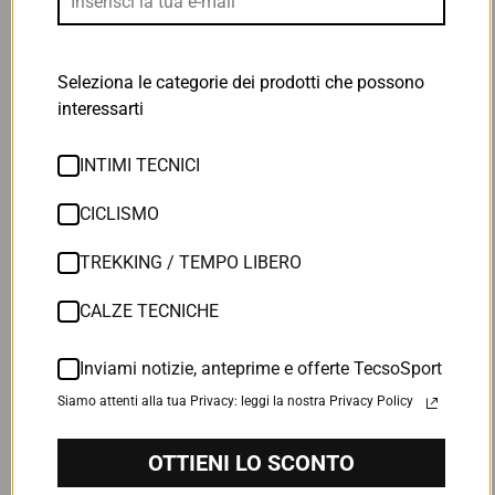
0
Scrivi una recensione
Seleziona le categorie dei prodotti che possono
interessarti
INTIMI TECNICI
Sort by
CICLISMO
3 anni fa
Claudio Gaido
TREKKING / TEMPO LIBERO
Ottimo
CALZE TECNICHE
Un po' delicato come tessuto ma molto confortevole
Inviami notizie, anteprime e offerte TecsoSport
Siamo attenti alla tua Privacy: leggi la nostra Privacy Policy
4 anni fa
Stefano Bosi
OTTIENI LO SCONTO