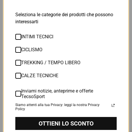
Seleziona le categorie dei prodotti che possono
Sort by
interessarti
1 anno fa
INTIMI TECNICI
Gian luca Carnio
CICLISMO
Insoddisfazione
TREKKING / TEMPO LIBERO
Purtroppo devo dire che stavolta non sono per nulla
soddisfatto …. La termica è risultata poco “ robusta “ mi si è
CALZE TECNICHE
bucata nei gomiti da entrambe le braccia
Inviami notizie, anteprime e offerte
TecsoSport
3 anni fa
Siamo attenti alla tua Privacy: leggi la nostra Privacy
Nita Esseline Brouwn
Policy
Lenpur ceramic socks - short
OTTIENI LO SCONTO
One of the best things that happened to me this year. These