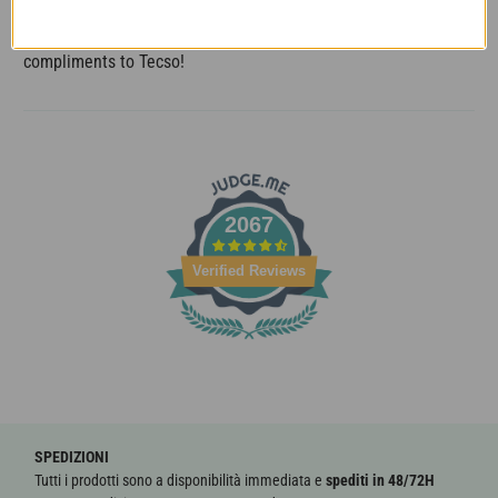
socks keep my feet warm, furthermore they don't tighten the
leg because they contain less elastic. Really fantastic. My
compliments to Tecso!
2067
Verified Reviews
SPEDIZIONI
Tutti i prodotti sono a disponibilità immediata e
spediti in 48/72H