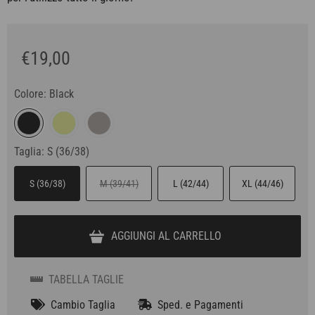
€19,00
Colore:
Black
Taglia:
S (36/38)
S (36/38)
M (39/41)
L (42/44)
XL (44/46)
AGGIUNGI AL CARRELLO
TABELLA TAGLIE
Cambio Taglia
Sped. e Pagamenti