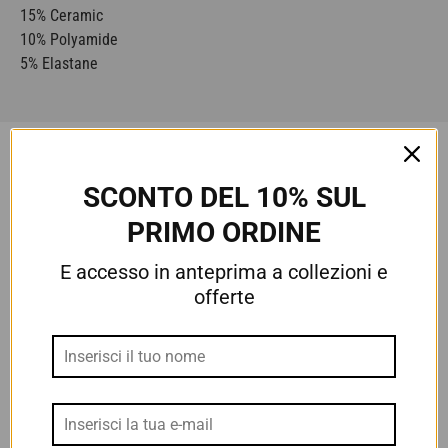
15% Ceramic
10% Polyamide
5% Elastane
Recensioni Clienti
SCONTO DEL 10% SUL
3.50 su 5
PRIMO ORDINE
Basato su 2 recensioni
E accesso in anteprima a collezioni e
1
offerte
0
0
1
0
Scrivi una recensione