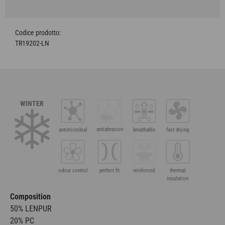
TR19202-LN
WINTER
antiabrasion
antimicrobial
breathable
fast drying
odour control
perfect fit
reinforced
thermal
insulation
Composition
50% LENPUR
20% PC