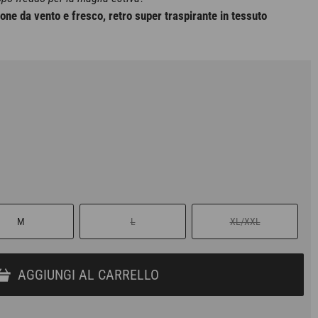
one da vento e fresco, retro super traspirante in tessuto
M
L
XL/XXL
AGGIUNGI AL CARRELLO