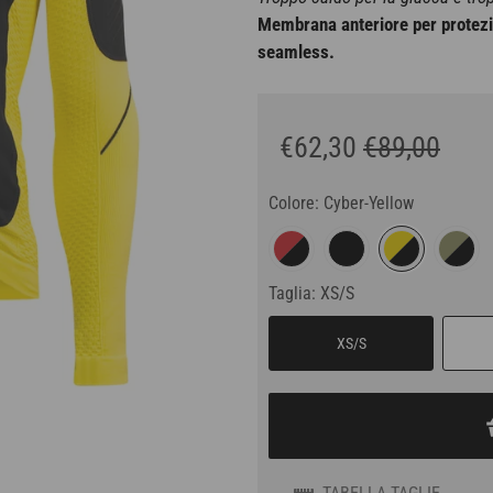
M
embrana anteriore per protezi
seamless.
€62,30
€89,00
Colore:
Cyber-Yellow
Taglia:
XS/S
XS/S