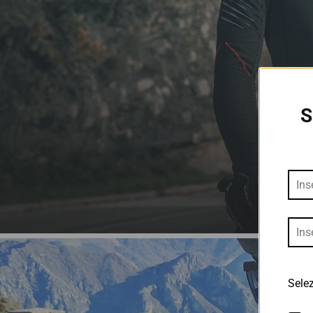
S
Selez