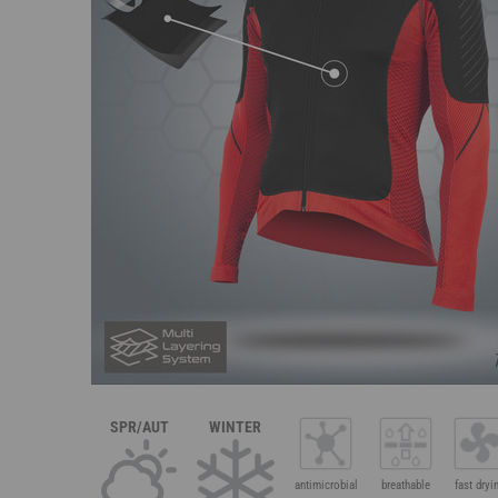
SPR/AUT
WINTER
antimicrobial
breathable
fast dryi