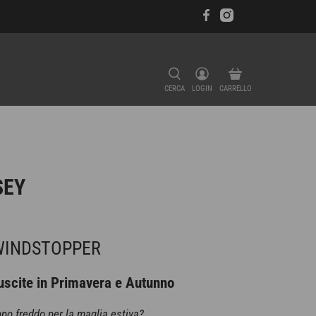
CERCA
LOGIN
CARRELLO
SEY
WINDSTOPPER
 uscite in Primavera e Autunno
ppo freddo per la maglia estiva?