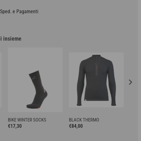
ped. e Pagamenti
ti insieme
OFF
BIKE WINTER SOCKS
BLACK THERMO
WINT
€17,30
€84,00
€48,