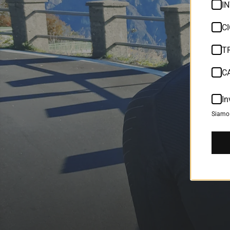
IN
C
T
C
In
Siamo 